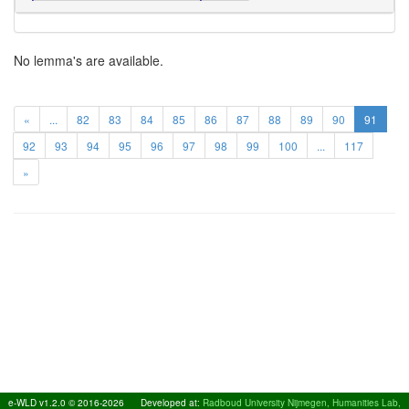
No lemma's are available.
«
...
82
83
84
85
86
87
88
89
90
91
92
93
94
95
96
97
98
99
100
...
117
»
e-WLD v1.2.0 © 2016-2026
Developed at:
Radboud University Nijmegen, Humanities Lab,