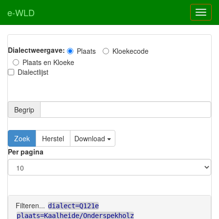
e-WLD
Dialectweergave:
Plaats
Kloekecode
Plaats en Kloeke
Dialectlijst
Begrip
Zoek
Herstel
Download
Per pagina
Filteren...
dialect=Q121e
plaats=Kaalheide/Onderspekholz