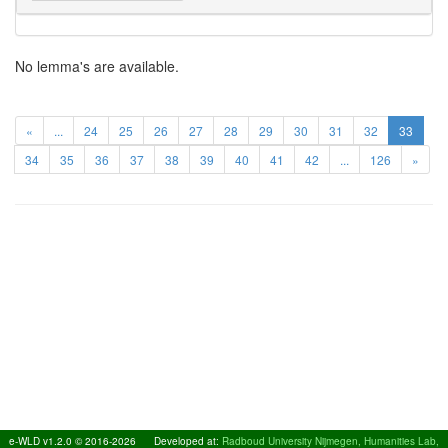
No lemma's are available.
«
...
24
25
26
27
28
29
30
31
32
33
34
35
36
37
38
39
40
41
42
...
126
»
e-WLD v1.2.0 © 2016-2026
Developed at:
Radboud University Nijmegen, Humanities Lab,