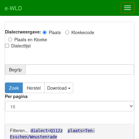
e-WLD
Dialectweergave:
Plaats
Kloekecode
Plaats en Kloeke
Dialectlijst
Begrip
Zoek
Herstel
Download
Per pagina
Filteren...
dialect=Q112z
plaats=Ten-
Esschen/Weustenrade