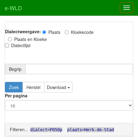
e-WLD
Dialectweergave:
Plaats
Kloekecode
Plaats en Kloeke
Dialectlijst
Begrip
Zoek
Herstel
Download
Per pagina
Filteren...
dialect=P050p
plaats=Herk-de-Stad