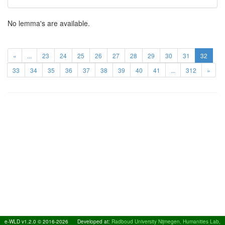
No lemma's are available.
«
...
23
24
25
26
27
28
29
30
31
32
33
34
35
36
37
38
39
40
41
...
312
»
e-WLD v1.2.0 © 2016-2026
Developed at:
Radboud University Nijmegen, Humanities Lab,