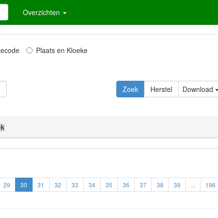
Overzichten
kecode
Plaats en Kloeke
Zoek
Herstel
Download
ek
29
30
31
32
33
34
35
36
37
38
39
...
196