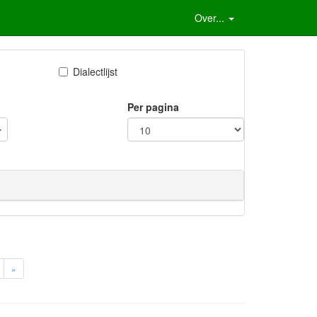
Over...
Dialectlijst
Per pagina
»