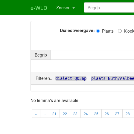
e-WLD
Zoeken
Dialectweergave:
Plaats
Kloe
Begrip
Filteren...
dialect=Q036p
plaats=Nuth/Aalbe
No lemma's are available.
«
...
21
22
23
24
25
26
27
28