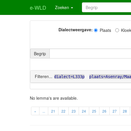
e-WLD
Zoeken
Dialectweergave:
Plaats
Kloe
Begrip
Filteren...
dialect=L333p
plaats=Asenray/Ma
No lemma's are available.
«
...
21
22
23
24
25
26
27
28