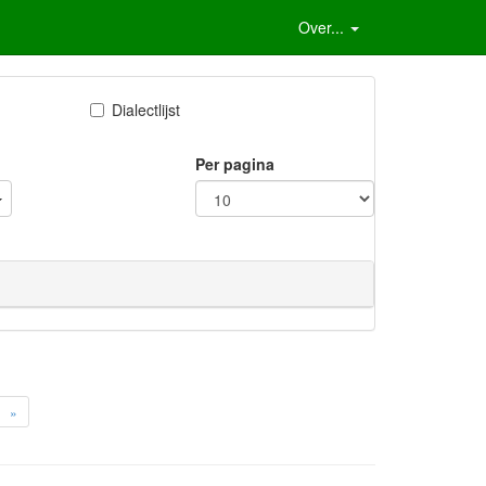
Over...
Dialectlijst
Per pagina
»