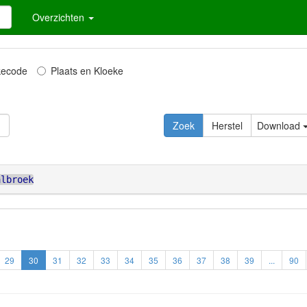
Overzichten
kecode
Plaats en Kloeke
Zoek
Herstel
Download
albroek
29
30
31
32
33
34
35
36
37
38
39
...
90