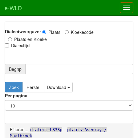
e-WLD
Dialectweergave:
Plaats
Kloekecode
Plaats en Kloeke
Dialectlijst
Begrip
Zoek
Herstel
Download
Per pagina
Filteren...
dialect=L333p
plaats=Asenray /
Maalbroek