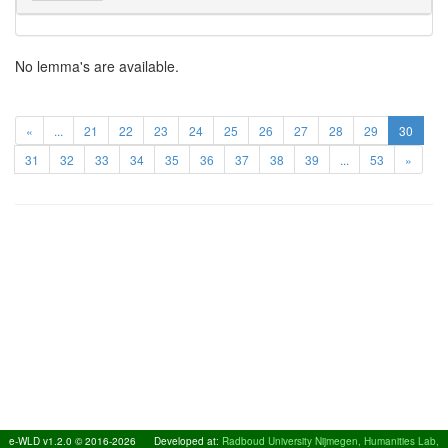
No lemma's are available.
«
...
21
22
23
24
25
26
27
28
29
30
31
32
33
34
35
36
37
38
39
...
53
»
e-WLD v1.2.0 © 2016-2026
Developed at:
Radboud University Nijmegen, Humanities Lab,