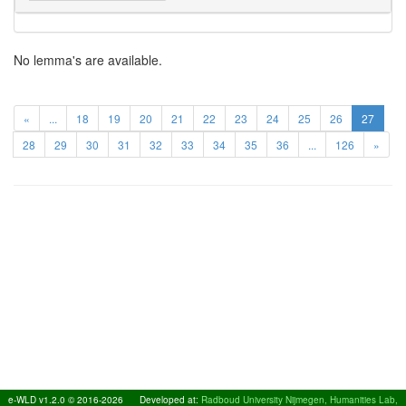
No lemma's are available.
«
...
18
19
20
21
22
23
24
25
26
27
28
29
30
31
32
33
34
35
36
...
126
»
e-WLD v1.2.0 © 2016-2026
Developed at:
Radboud University Nijmegen, Humanities Lab,