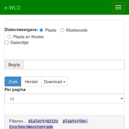
e-WLD
Dialectweergave:
Plaats
Kloekecode
Plaats en Kloeke
Dialectlijst
Begrip
Zoek
Herstel
Download
Per pagina
Filteren...
dialect=Q112z
plaats=Ten-
Esschen/Weustenrade