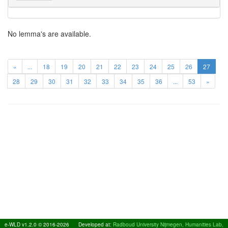
No lemma's are available.
«
...
18
19
20
21
22
23
24
25
26
27
28
29
30
31
32
33
34
35
36
...
53
»
e-WLD v1.2.0 © 2016-2026
Developed at:
Radboud University Nijmegen, Humanities Lab,