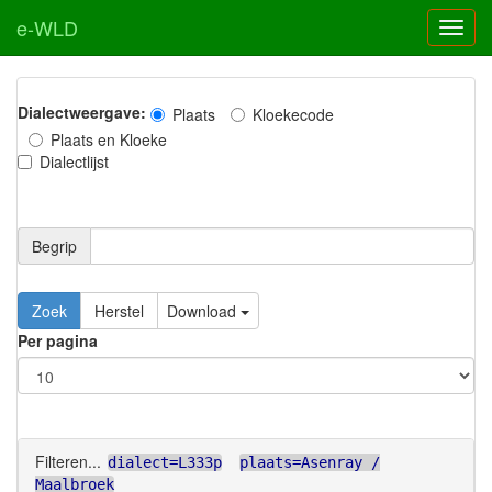
e-WLD
Dialectweergave:
Plaats
Kloekecode
Plaats en Kloeke
Dialectlijst
Begrip
Zoek
Herstel
Download
Per pagina
Filteren...
dialect=L333p
plaats=Asenray /
Maalbroek