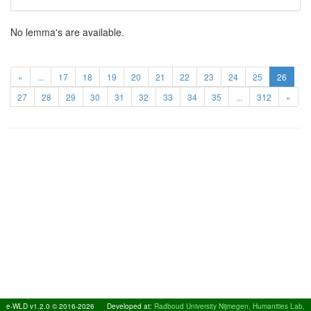
No lemma's are available.
«
...
17
18
19
20
21
22
23
24
25
26
27
28
29
30
31
32
33
34
35
...
312
»
e-WLD v1.2.0 © 2016-2026
Developed at:
Radboud University Nijmegen, Humanities Lab,