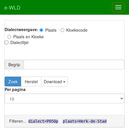
e-WLD
Dialectweergave:
Plaats
Kloekecode
Plaats en Kloeke
Dialectlijst
Begrip
Zoek
Herstel
Download
Per pagina
Filteren...
dialect=P050p
plaats=Herk-de-Stad