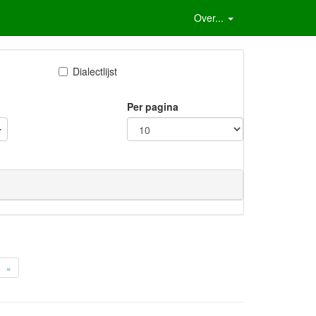
Over...
Dialectlijst
Per pagina
»