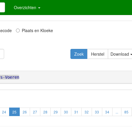
Overzichten
kecode
Plaats en Kloeke
Zoek
Herstel
Download
rs-Voeren
24
25
26
27
28
29
30
31
32
33
34
...
85