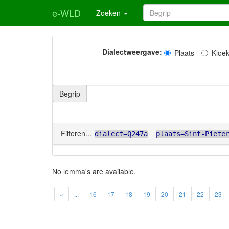
e-WLD
Zoeken
Dialectweergave:
Plaats
Kloe
Begrip
Filteren...
dialect=Q247a
plaats=Sint-Piete
No lemma's are available.
«
...
16
17
18
19
20
21
22
23