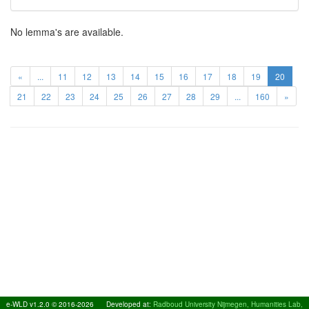
No lemma's are available.
«
...
11
12
13
14
15
16
17
18
19
20
21
22
23
24
25
26
27
28
29
...
160
»
e-WLD v1.2.0 © 2016-2026
Developed at:
Radboud University Nijmegen, Humanities Lab,