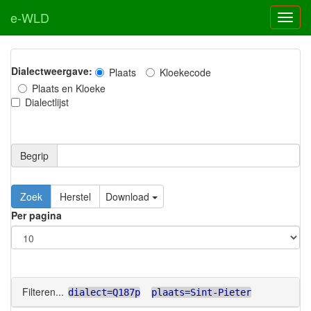
e-WLD
Dialectweergave:
Plaats
Kloekecode
Plaats en Kloeke
Dialectlijst
Begrip
Zoek
Herstel
Download
Per pagina
Filteren...
dialect=Q187p
plaats=Sint-Pieter